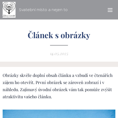
Svatební místo a nejen to
Článek s obrázky
14.05.2025
Obrázky skvěle doplní obsah článku a vzbudí ve čtenářích
zájem ho otevřít. První obrázek se zároveň zobrazí i v
náhledu. Zajímavý úvodní obrázek vám tak pomůže zvýšit
atraktivitu vašeho článku.