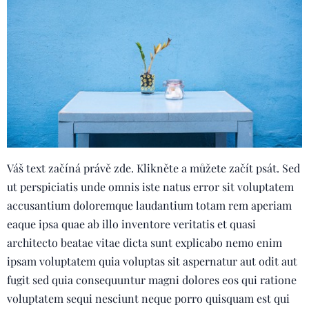
Váš text začíná právě zde. Klikněte a můžete začít psát. Sed
ut perspiciatis unde omnis iste natus error sit voluptatem
accusantium doloremque laudantium totam rem aperiam
eaque ipsa quae ab illo inventore veritatis et quasi
architecto beatae vitae dicta sunt explicabo nemo enim
ipsam voluptatem quia voluptas sit aspernatur aut odit aut
fugit sed quia consequuntur magni dolores eos qui ratione
voluptatem sequi nesciunt neque porro quisquam est qui