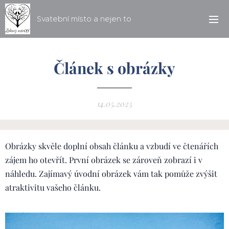
Svatební místo a nejen to
Článek s obrázky
14.05.2025
Obrázky skvěle doplní obsah článku a vzbudí ve čtenářích
zájem ho otevřít. První obrázek se zároveň zobrazí i v
náhledu. Zajímavý úvodní obrázek vám tak pomůže zvýšit
atraktivitu vašeho článku.