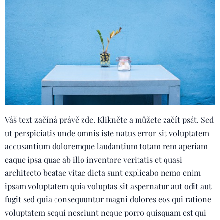
Váš text začíná právě zde. Klikněte a můžete začít psát. Sed
ut perspiciatis unde omnis iste natus error sit voluptatem
accusantium doloremque laudantium totam rem aperiam
eaque ipsa quae ab illo inventore veritatis et quasi
architecto beatae vitae dicta sunt explicabo nemo enim
ipsam voluptatem quia voluptas sit aspernatur aut odit aut
fugit sed quia consequuntur magni dolores eos qui ratione
voluptatem sequi nesciunt neque porro quisquam est qui