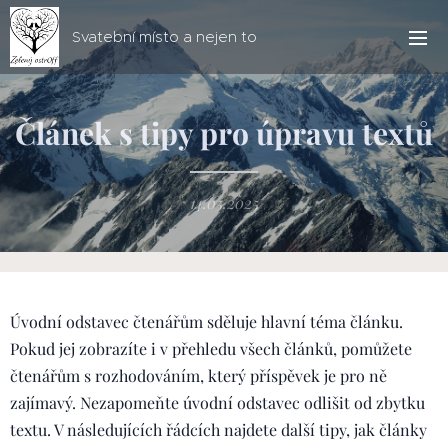
Svatební místo a nejen to
Článek s tipy pro úpravu textů
14.05.2025
Úvodní odstavec čtenářům sděluje hlavní téma článku.
Pokud jej zobrazíte i v přehledu všech článků, pomůžete
čtenářům s rozhodováním, který příspěvek je pro ně
zajímavý. Nezapomeňte úvodní odstavec odlišit od zbytku
textu. V následujících řádcích najdete další tipy, jak články