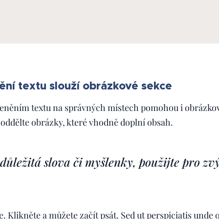
ění textu slouží obrázkové sekce
eněním textu na správných místech pomohou i obrázkové
oddělte obrázky, které vhodně doplní obsah.
důležitá slova či myšlenky, použijte pro zv
e. Klikněte a můžete začít psát. Sed ut perspiciatis unde 