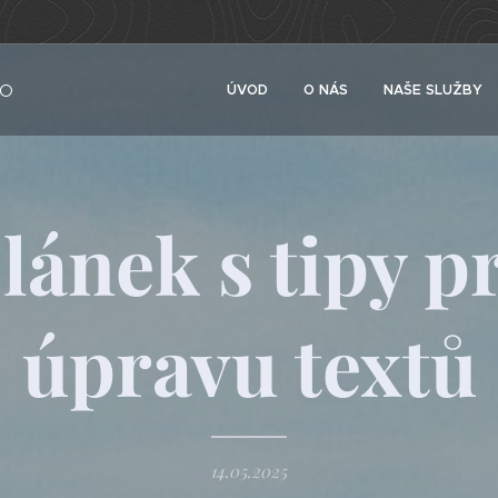
to
ÚVOD
O NÁS
NAŠE SLUŽBY
lánek s tipy p
úpravu textů
14.05.2025