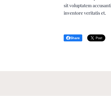
sit voluptatem accusan
inventore veritatis et.
Share