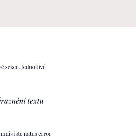
 sekce. Jednotlivé
ýraznění textu
omnis iste natus error