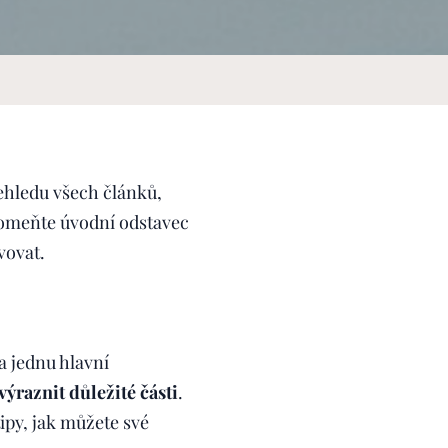
řehledu všech článků,
pomeňte úvodní odstavec
vovat.
a jednu hlavní
výraznit důležité části
.
tipy, jak můžete své