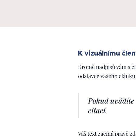
K vizuálnímu člen
Kromě nadpisů vám s čl
odstavce vašeho článku 
Pokud uvádíte 
citaci.
Váš text začíná právě zd