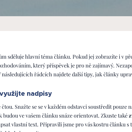
m sděluje hlavní téma článku. Pokud jej zobrazíte i v p
zhodováním, který příspěvek je pro ně zajímavý. Neza
V následujících řádcích najdete další tipy, jak články upra
využijte nadpisy
 čtou. Snažte se se v každém odstavci soustředit pouze n
k budou ve vašem článku snáze orientovat. Zkuste také
z
sat vlastní text. Připravili jsme pro vás kostru článku s 