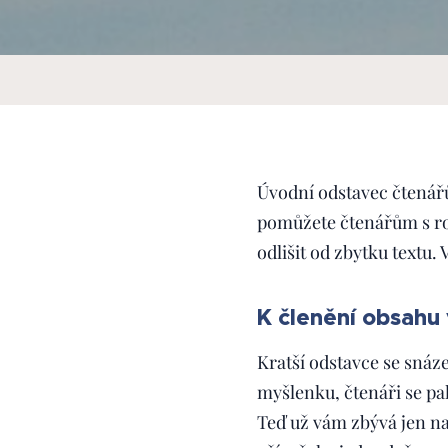
Úvodní odstavec čtenářů
pomůžete čtenářům s ro
odlišit od zbytku textu. 
K členění obsahu 
Kratší odstavce se snáze
myšlenku, čtenáři se pa
Teď už vám zbývá jen nap