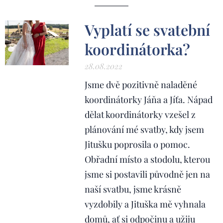
Vyplatí se svatební
koordinátorka?
28.08.2022
Jsme dvě pozitivně naladěné
koordinátorky Jáňa a Jíťa. Nápad
dělat koordinátorky vzešel z
plánování mé svatby, kdy jsem
Jitušku poprosila o pomoc.
Obřadní místo a stodolu, kterou
jsme si postavili původně jen na
naší svatbu, jsme krásně
vyzdobily a Jituška mě vyhnala
domů, ať si odpočinu a užiju