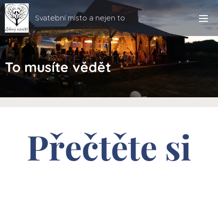
Svatební místo a nejen to
To musíte vědět
Přečtěte si
😊